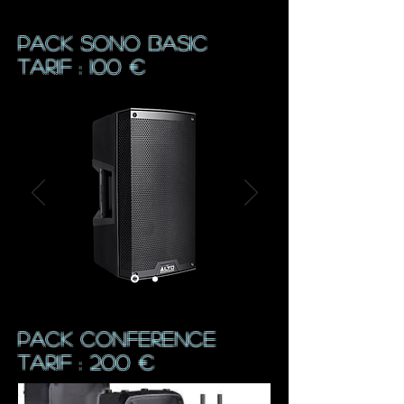
pack sono BASIC
TARIF : 100 €
pack conference
TARIF : 200 €