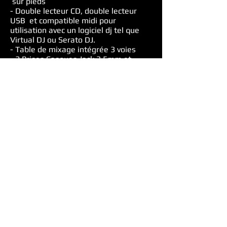
sur pieds
- Double lecteur CD, double lecteur
USB et compatible midi ​pour
utilisation avec un logiciel dj tel que
Virtual DJ ou Serato DJ.
- Table de mixage intégrée 3 voies
- 2 Prises Casques Jack 3,5mm et
6,5mm
- 2 prises micro Jack 6,5m
- Câbles inclus
Existe en version 2x1100W : 190€
MIXDECK EXPRESS V2
TARIF : 7
0 €
- Double lecteur CD, double lecteur
USB et compatible midi ​pour
utilisation avec un logiciel dj tel que
Virtual DJ ou Serato DJ.
- Table de mixage intégrée 3 voies
- 2 Prises Casques Jack 3,5mm et
6,5mm
-2 prises micro Jack 6,5mm