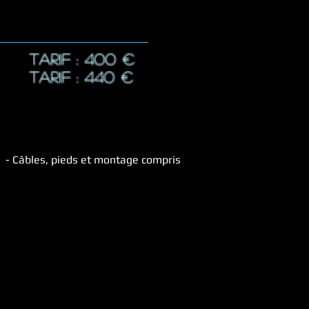
TARIF : 40
0 €
TARIF : 44
0 €
- Câbles, pieds et montage compris