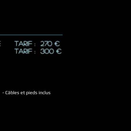
E
TARIF : 270
€
TARIF : 300
€
- Câbles et pieds inclus