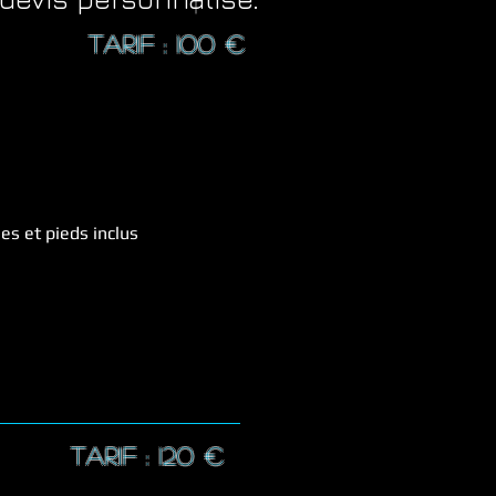
tarif : 100
€
les et pieds inclus
TARIF : 12
0 €