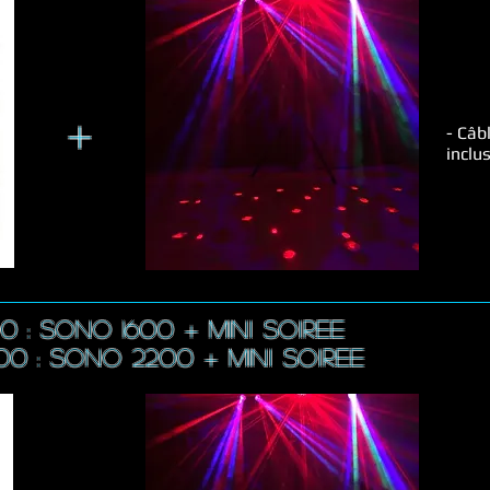
+
- Câb
inclu
00 : sono 1600 + MinI SOIREE
00 : sono 2200 + MinI SOIREE