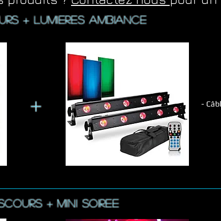
urs + lumiereS AMBIANCE
+
- Câb
discours + mini SOIREE