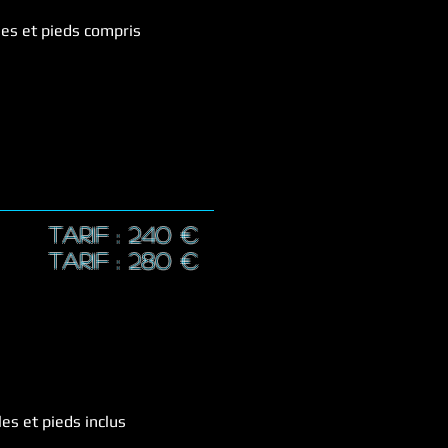
les et pieds compris
TARIF : 24
0 €
TARIF : 28
0 €
les et pieds inclus