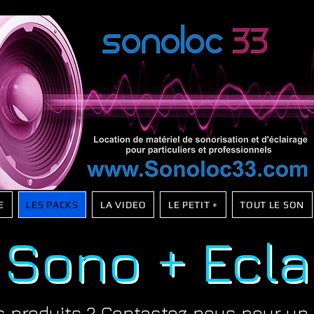
E
LES PACKS
LA VIDEO
LE PETIT +
TOUT LE SON
 Sono + Ecla
s produits ?
Contactez nous
pour un 