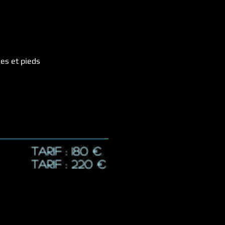
les et pieds
s
TARIF : 18
0 €
TARIF : 22
0 €